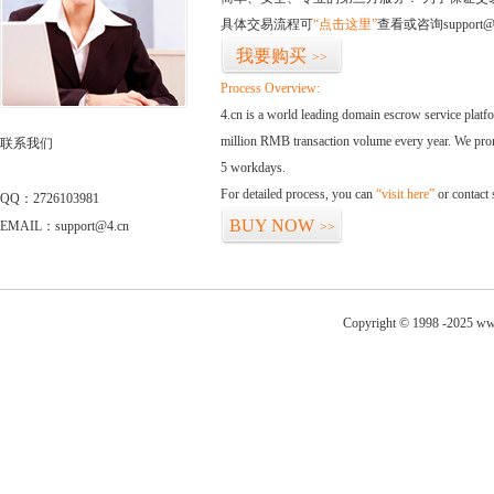
具体交易流程可
“点击这里”
查看或咨询support@
我要购买
>>
Process Overview:
4.cn is a world leading domain escrow service plat
million RMB transaction volume every year. We promi
联系我们
5 workdays.
For detailed process, you can
“visit here”
or contact
QQ：2726103981
BUY NOW
EMAIL：support@4.cn
>>
Copyright © 1998 -2025 www